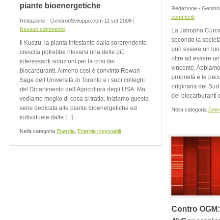
piante bioenergetiche
Redazione - Genitro
commenti
Redazione - GenitronSviluppo.com 11 set 2008 |
Nessun commento
La Jatropha Curcas
secondo la societ
Il Kudzu, la pianta infestante dalla sorprendente
può essere un bio
crescita potrebbe rilevarsi una delle più
oltre ad essere un
interessanti soluzioni per la crisi dei
vincente. Abbiamo
biocarburanti. Almeno così è convinto Rowan
proprietà e le pecu
Sage dell’Università di Toronto e i suoi colleghi
originaria del Sud
del Dipartimento dell’Agricoltura degli USA. Ma
dei biocarburanti o
vediamo meglio di cosa si tratta. Iniziamo questa
serie dedicata alle piante bioenergetiche ed
Nella categoria
Ener
individuate dalle [...]
Nella categoria
Energia
,
Energie rinnovabili
Contro OGM: T