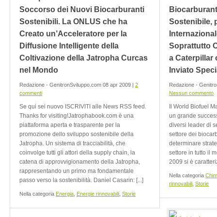
Soccorso dei Nuovi Biocarburanti
Biocarburant
Sostenibili. La ONLUS che ha
Sostenibile, 
Creato un’Acceleratore per la
Internazional
Diffusione Intelligente della
Soprattutto C
Coltivazione della Jatropha Curcas
a Caterpillar
nel Mondo
Inviato Spec
Redazione - GenitronSviluppo.com 08 apr 2009 |
2
Redazione - Genitro
commenti
Nessun commento
Se qui sei nuovo ISCRIVITI alle News RSS feed.
Il World Biofuel M
Thanks for visiting!Jatrophabook.com è una
un grande successo
piattaforma aperta e trasparente per la
diversi leader di se
promozione dello sviluppo sostenibile della
settore dei biocarb
Jatropha. Un sistema di tracciabilità, che
determinare strateg
coinvolge tutti gli attori della supply chain, la
settore in tutto il
catena di approvvigionamento della Jatropha,
2009 si è caratteriz
rappresentando un primo ma fondamentale
Nella categoria
Chim
passo verso la sostenibilità. Daniel Casarin: [...]
rinnovabili
,
Storie
Nella categoria
Energia
,
Energie rinnovabili
,
Storie