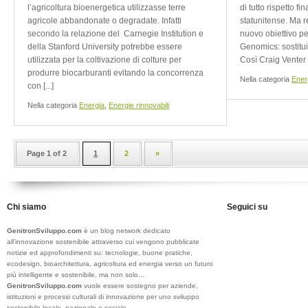
l’agricoltura bioenergetica utilizzasse terre
di tutto rispetto f
agricole abbandonate o degradate. Infatti
statunitense. Ma r
secondo la relazione del Carnegie Institution e
nuovo obiettivo pe
della Stanford University potrebbe essere
Genomics: sostitui
utilizzata per la coltivazione di colture per
Così Craig Venter in
produrre biocarburanti evitando la concorrenza
Nella categoria
Ener
con [...]
Nella categoria
Energia
,
Energie rinnovabili
Page 1 of 2
1
2
»
Chi siamo
Seguici su
GenitronSviluppo.com
è un blog network dedicato
all’innovazione sostenibile attraverso cui vengono pubblicate
notizie ed approfondimenti su: tecnologie, buone pratiche,
ecodesign, bioarchitettura, agricoltura ed energia verso un futuro
più intelligente e sostenibile, ma non solo...
GenitronSviluppo.com
vuole essere sostegno per aziende,
istituzioni e processi culturali di innovazione per uno sviluppo
sostenibile locale, nazionale e sociale.