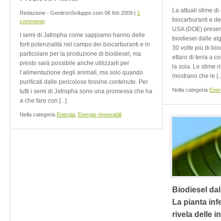
La attuali stime di
Redazione - GenitronSviluppo.com 06 feb 2009 |
1
biocarburanti e de
commento
USA (DOE) presen
I semi di Jatropha come sappiamo hanno delle
biodiesel dalle al
forti potenzialità nel campo dei biocarburanti e in
30 volte più di bi
particolare per la produzione di biodiesel, ma
ettaro di terra a 
presto sarà possibile anche utilizzarli per
la soia. Le stime r
l’alimentazione degli animali, ma solo quando
mostrano che le [..
purificati dalle pericolose tossine contenute. Per
Nella categoria
Ener
tutti i semi di Jatropha sono una promessa che ha
a che fare con [...]
Nella categoria
Energia
,
Energie rinnovabili
Biodiesel dal
La pianta in
rivela delle i