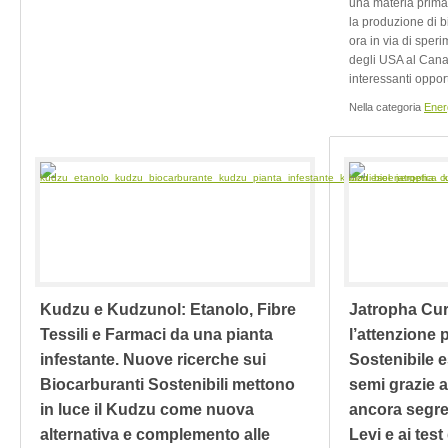
una materia prima 
la produzione di b
ora in via di sper
degli USA al Canad
interessanti opportu
Nella categoria
Ener
Kudzu e Kudzunol: Etanolo, Fibre
Jatropha Cu
Tessili e Farmaci da una pianta
l’attenzione p
infestante. Nuove ricerche sui
Sostenibile e
Biocarburanti Sostenibili mettono
semi grazie 
in luce il Kudzu come nuova
ancora segre
alternativa e complemento alle
Levi e ai tes