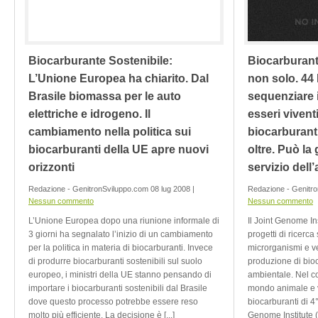
Biocarburante Sostenibile:
Biocarburant
L’Unione Europea ha chiarito. Dal
non solo. 44 
Brasile biomassa per le auto
sequenziare i
elettriche e idrogeno. Il
esseri vivent
cambiamento nella politica sui
biocarburanti
biocarburanti della UE apre nuovi
oltre. Può la
orizzonti
servizio dell
Redazione - GenitronSviluppo.com 08 lug 2008 |
Redazione - Genitro
Nessun commento
Nessun commento
L’Unione Europea dopo una riunione informale di
Il Joint Genome In
3 giorni ha segnalato l’inizio di un cambiamento
progetti di ricerca
per la politica in materia di biocarburanti. Invece
microrganismi e veg
di produrre biocarburanti sostenibili sul suolo
produzione di bioc
europeo, i ministri della UE stanno pensando di
ambientale. Nel con
importare i biocarburanti sostenibili dal Brasile
mondo animale e v
dove questo processo potrebbe essere reso
biocarburanti di 4
molto più efficiente. La decisione è [...]
Genome Institute (J