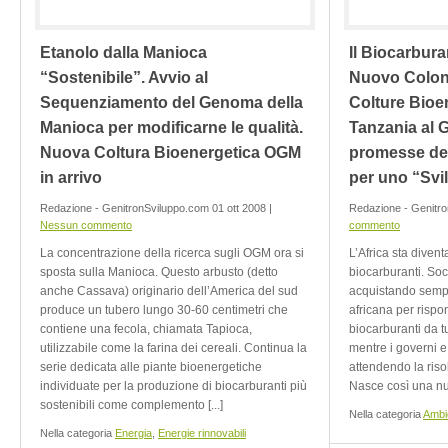
Etanolo dalla Manioca
Il Biocarburan
“Sostenibile”. Avvio al
Nuovo Coloni
Sequenziamento del Genoma della
Colture Bioen
Manioca per modificarne le qualità.
Tanzania al 
Nuova Coltura Bioenergetica OGM
promesse del
in arrivo
per uno “Svi
Redazione - GenitronSviluppo.com 01 ott 2008 |
Redazione - Genitro
Nessun commento
commento
La concentrazione della ricerca sugli OGM ora si
L’Africa sta diven
sposta sulla Manioca. Questo arbusto (detto
biocarburanti. Soci
anche Cassava) originario dell’America del sud
acquistando sempre
produce un tubero lungo 30-60 centimetri che
africana per rispo
contiene una fecola, chiamata Tapioca,
biocarburanti da t
utilizzabile come la farina dei cereali. Continua la
mentre i governi e 
serie dedicata alle piante bioenergetiche
attendendo la riso
individuate per la produzione di biocarburanti più
Nasce così una nuo
sostenibili come complemento [...]
Nella categoria
Ambi
Nella categoria
Energia
,
Energie rinnovabili