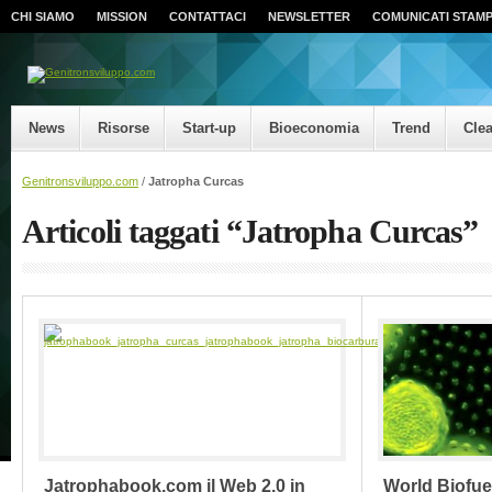
CHI SIAMO
MISSION
CONTATTACI
NEWSLETTER
COMUNICATI STAM
News
Risorse
Start-up
Bioeconomia
Trend
Cle
Genitronsviluppo.com
/
Jatropha Curcas
Articoli taggati “Jatropha Curcas”
Jatrophabook.com il Web 2.0 in
World Biofue