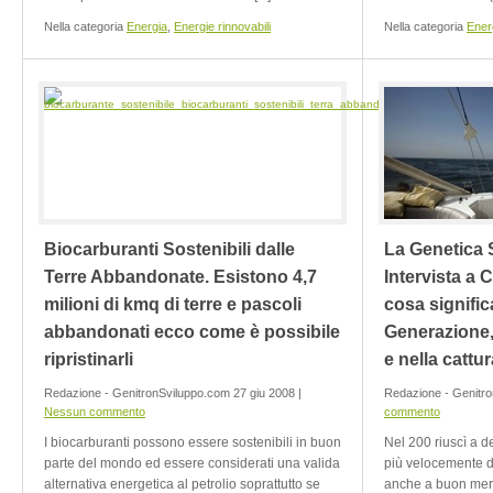
Nella categoria
Energia
,
Energie rinnovabili
Nella categoria
Ener
Biocarburanti Sostenibili dalle
La Genetica S
Terre Abbandonate. Esistono 4,7
Intervista a 
milioni di kmq di terre e pascoli
cosa signific
abbandonati ecco come è possibile
Generazione, 
ripristinarli
e nella cattu
Redazione - GenitronSviluppo.com 27 giu 2008 |
Redazione - Genitro
Nessun commento
commento
I biocarburanti possono essere sostenibili in buon
Nel 200 riuscì a 
parte del mondo ed essere considerati una valida
più velocemente di
alternativa energetica al petrolio soprattutto se
anche a buon merc