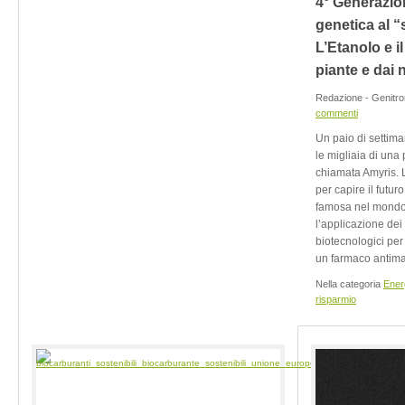
4° Generazio
genetica al “
L’Etanolo e i
piante e dai 
Redazione - Genitro
commenti
Un paio di settima
le migliaia di una 
chiamata Amyris. 
per capire il futur
famosa nel mondo 
l’applicazione dei
biotecnologici per
un farmaco antimala
Nella categoria
Ener
risparmio