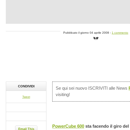
Pubblicato il giorno 04 aprile 2008 -
1 commento
CONDIVIDI
Se qui sei nuovo ISCRIVITI alle News
visiting!
Tweet
PowerCube 600
sta facendo il giro de
Email This