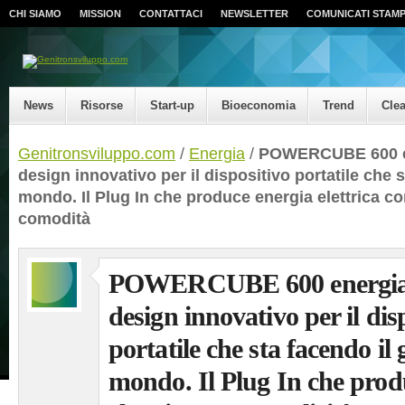
CHI SIAMO
MISSION
CONTATTACI
NEWSLETTER
COMUNICATI STAM
News
Risorse
Start-up
Bioeconomia
Trend
Cle
Genitronsviluppo.com
/
Energia
/
POWERCUBE 600 e
design innovativo per il dispositivo portatile che s
mondo. Il Plug In che produce energia elettrica co
comodità
POWERCUBE 600 energia
design innovativo per il dis
portatile che sta facendo il 
mondo. Il Plug In che prod