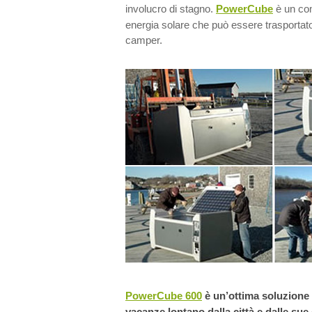
involucro di stagno.
PowerCube
è un co
energia solare che può essere trasportato 
camper.
PowerCube 600
è un’ottima soluzione 
vacanze lontano dalla città e dalle su