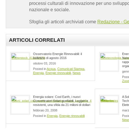
processi culturali di innovazione per uno sviluppo
nazionale e sociale.
Sfoglia gli articoli archiviati come
Redazione - Ge
ARTICOLI CORRELATI
Osservatorio Energie Rinnovabili: il
Ener
bollettino di agosto 2016
Nano
rappor
ottobre 03, 2016
organ
Posted in
Acqua
,
Comunicati Stampa
,
genn
Energia
,
Energie rinnovabili
,
News
Post
Zoo
Energia solare: Cool Earth, i nuovi
A So
Concentratori Solari gonfiabili. Leggeri e
Tech
resistenti, una sfida da 21 milioni di dollari
Elett
febbraio 20, 2008
marz
Posted in
Energia
,
Energie rinnovabili
Post
New