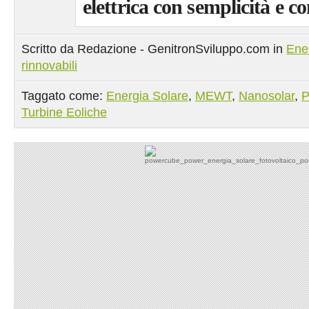
elettrica con semplicità e c
Scritto da Redazione - GenitronSviluppo.com in
Ene
rinnovabili
Taggato come:
Energia Solare
,
MEWT
,
Nanosolar
,
P
Turbine Eoliche