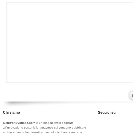
Chi siamo
Seguici su
GenitronSviluppo.com
è un blog network dedicato
all’innovazione sostenibile attraverso cui vengono pubblicate
notizie ed approfondimenti su: tecnologie, buone pratiche,