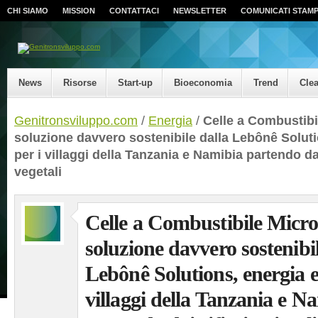
CHI SIAMO
MISSION
CONTATTACI
NEWSLETTER
COMUNICATI STAM
News
Risorse
Start-up
Bioeconomia
Trend
Cle
Genitronsviluppo.com
/
Energia
/
Celle a Combustibi
soluzione davvero sostenibile dalla Lebônê Solutio
per i villaggi della Tanzania e Namibia partendo dai
vegetali
Celle a Combustibile Micr
soluzione davvero sostenibil
Lebônê Solutions, energia el
villaggi della Tanzania e N