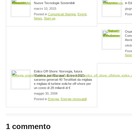
Nuove Tecnologie Sostenibili
in Edi
marzo 10, 2015
giug
Posted in
Comunicati Stampa
,
Eventi
,
Post
News
,
Start-up
Ospe
Comp
Asci
otto
Post
New
Eolico Off-Shore: Norvegia, futura
“Batteria per l’Europa”. Entro il 2025
saranno generati 40 TeraWatt da migliaia
e migliaia di turbine eoliche off-shore per
un costo di 28 miliardi di €
maggio 30, 2008
Posted in
Energia
,
Energie rinnovabili
1 commento