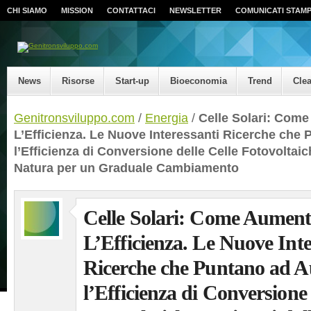
CHI SIAMO
MISSION
CONTATTACI
NEWSLETTER
COMUNICATI STAM
News
Risorse
Start-up
Bioeconomia
Trend
Cle
Genitronsviluppo.com
/
Energia
/
Celle Solari: Com
L’Efficienza. Le Nuove Interessanti Ricerche che
l’Efficienza di Conversione delle Celle Fotovoltaich
Natura per un Graduale Cambiamento
Celle Solari: Come Aumen
L’Efficienza. Le Nuove Inte
Ricerche che Puntano ad 
l’Efficienza di Conversione 