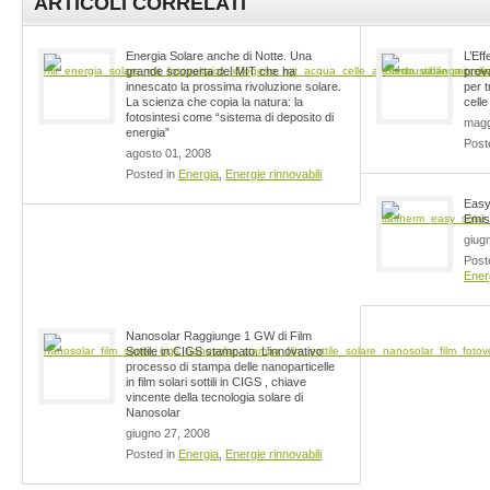
ARTICOLI CORRELATI
Energia Solare anche di Notte. Una
L’Eff
grande scoperta del MIT che ha
prova
innescato la prossima rivoluzione solare.
per t
La scienza che copia la natura: la
celle
fotosintesi come “sistema di deposito di
magg
energia”
Post
agosto 01, 2008
Posted in
Energia
,
Energie rinnovabili
Easy
Emis
giug
Post
Energ
Nanosolar Raggiunge 1 GW di Film
Sottile in CIGS stampato. L’innovativo
processo di stampa delle nanoparticelle
in film solari sottili in CIGS , chiave
vincente della tecnologia solare di
Nanosolar
giugno 27, 2008
Posted in
Energia
,
Energie rinnovabili