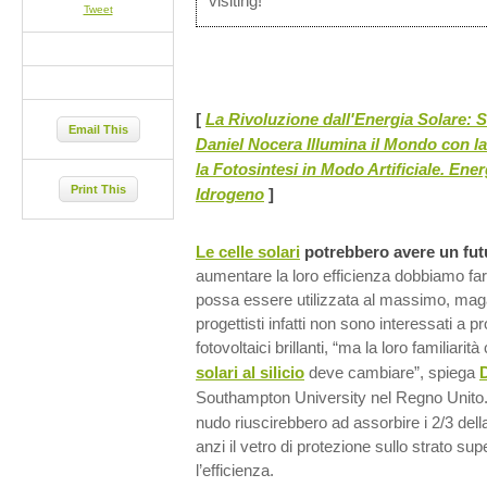
visiting!
Tweet
[
La Rivoluzione dall'Energia Solare: 
Email This
Daniel Nocera Illumina il Mondo con l
la Fotosintesi in Modo Artificiale. Ene
Print This
Idrogeno
]
Le celle solari
potrebbero avere un futu
aumentare la loro efficienza dobbiamo far 
possa essere utilizzata al massimo, magari
progettisti infatti non sono interessati a p
fotovoltaici brillanti, “ma la loro familiarit
solari al silicio
deve cambiare”, spiega
Southampton University nel Regno Unito.
nudo riuscirebbero ad assorbire i 2/3 dell
anzi il vetro di protezione sullo strato s
l’efficienza.