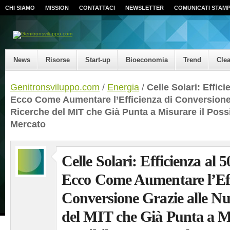
CHI SIAMO
MISSION
CONTATTACI
NEWSLETTER
COMUNICATI STAM
News
Risorse
Start-up
Bioeconomia
Trend
Cle
Genitronsviluppo.com
/
Energia
/
Celle Solari: Effici
Ecco Come Aumentare l’Efficienza di Conversione
Ricerche del MIT che Già Punta a Misurare il Possi
Mercato
Celle Solari: Efficienza al
Ecco Come Aumentare l’Eff
Conversione Grazie alle N
del MIT che Già Punta a Mi