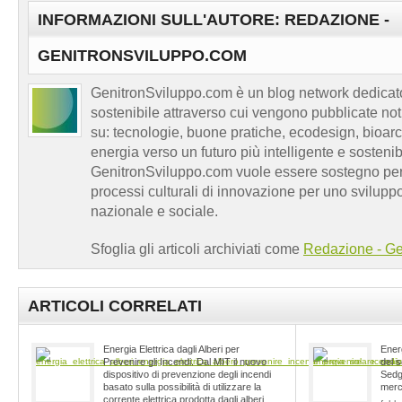
INFORMAZIONI SULL'AUTORE: REDAZIONE -
GENITRONSVILUPPO.COM
GenitronSviluppo.com è un blog network dedicato
sostenibile attraverso cui vengono pubblicate no
su: tecnologie, buone pratiche, ecodesign, bioarch
energia verso un futuro più intelligente e sosten
GenitronSviluppo.com vuole essere sostegno per a
processi culturali di innovazione per uno sviluppo
nazionale e sociale.
Sfoglia gli articoli archiviati come
Redazione - Ge
ARTICOLI CORRELATI
Energia Elettrica dagli Alberi per
Energ
Prevenire gli Incendi. Dal MIT il nuovo
del s
dispositivo di prevenzione degli incendi
Sedg
basato sulla possibilità di utilizzare la
merc
corrente elettrica prodotta dagli alberi