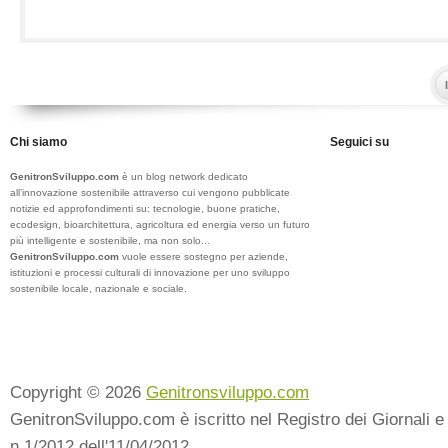
Chi siamo
Seguici su
GenitronSviluppo.com
è un blog network dedicato
all’innovazione sostenibile attraverso cui vengono pubblicate
notizie ed approfondimenti su: tecnologie, buone pratiche,
ecodesign, bioarchitettura, agricoltura ed energia verso un futuro
più intelligente e sostenibile, ma non solo...
GenitronSviluppo.com
vuole essere sostegno per aziende,
istituzioni e processi culturali di innovazione per uno sviluppo
sostenibile locale, nazionale e sociale.
Copyright © 2026
Genitronsviluppo.com
GenitronSviluppo.com è iscritto nel Registro dei Giornali e 
n.1/2012 dell'11/04/2012