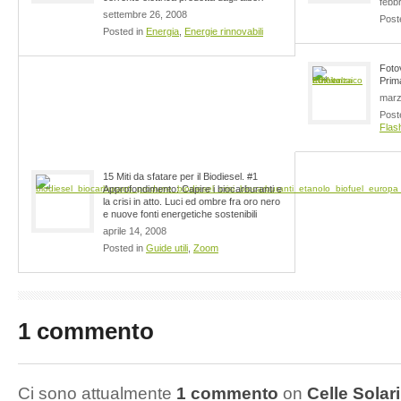
febb
settembre 26, 2008
Post
Posted in
Energia
,
Energie rinnovabili
Fotov
Prima
marz
Post
Flas
15 Miti da sfatare per il Biodiesel. #1
Approfondimento: Capire i biocarburanti e
la crisi in atto. Luci ed ombre fra oro nero
e nuove fonti energetiche sostenibili
aprile 14, 2008
Posted in
Guide utili
,
Zoom
1 commento
Ci sono attualmente
1 commento
on
Celle Solari