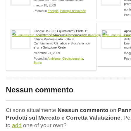
prom
marzo 18, 2009
april
Posted in
Energia
,
Energie rinnovabili
Post
Conosci la CO2 Equivalente? Parte 1° –
Appl
Ecco Perché l’Anidride Carbonica non e’
il nu
l’Unico Problema alla Lotta al
dell
Cambiamento Climatico e Stoccarla non
Energ
e’ una Soluzione Reale
moni
dicembre 21, 2009
magg
Posted in
Ambiente
,
Geoingegneria
,
Post
Storie
Nessun commento
Ci sono attualmente
Nessun commento
on
Panne
Prodotti sul Mercato e Corretta Valutazione
. Pe
to
add
one of your own?