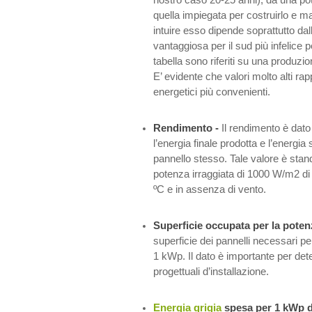
nostro caso 20-25 anni), da una po
quella impiegata per costruirlo e 
intuire esso dipende soprattutto dal
vantaggiosa per il sud più infelice per
tabella sono riferiti su una produz
E’ evidente che valori molto alti ra
energetici più convenienti.
Rendimento -
Il rendimento è dato 
l’energia finale prodotta e l’energia 
pannello stesso. Tale valore è sta
potenza irraggiata di 1000 W/m2 di 
ºC e in assenza di vento.
Superficie occupata per la pote
superficie dei pannelli necessari pe
1 kWp. Il dato è importante per det
progettuali d’installazione.
Energia grigia
spesa per 1 kWp 