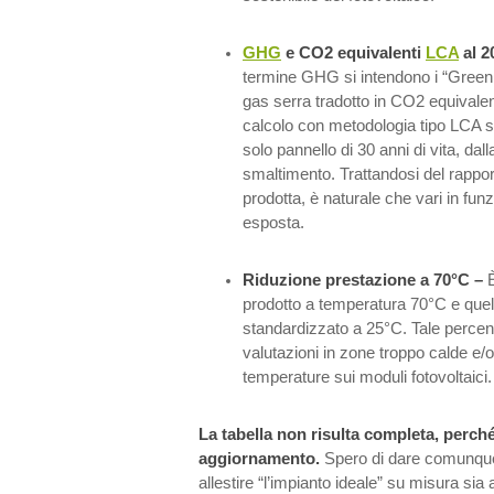
GHG
e CO2 equivalenti
LCA
al 2
termine GHG si intendono i “Gree
gas serra tradotto in CO2 equivale
calcolo con metodologia tipo LCA su 
solo pannello di 30 anni di vita, dall
smaltimento. Trattandosi del rappor
prodotta, è naturale che vari in fun
esposta.
Riduzione prestazione a 70°C –
prodotto a temperatura 70°C e quell
standardizzato a 25°C. Tale percent
valutazioni in zone troppo calde e/o 
temperature sui moduli fotovoltaici.
La tabella non risulta completa, perch
aggiornamento.
Spero di dare comunque
allestire “l’impianto ideale” su misura sia 