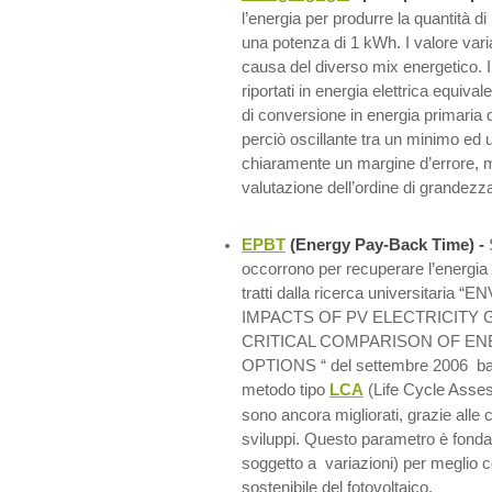
l’energia per produrre la quantità di p
una potenza di 1 kWh. I valore varia
causa del diverso mix energetico. 
riportati in energia elettrica equiva
di conversione in energia primaria d
perciò oscillante tra un minimo ed 
chiaramente un margine d’errore, m
valutazione dell’ordine di grandezz
EPBT
(Energy Pay-Back Time) -
S
occorrono per recuperare l’energia g
tratti dalla ricerca universitari
IMPACTS OF PV ELECTRICITY 
CRITICAL COMPARISON OF E
OPTIONS “ del settembre 2006 bas
metodo tipo
LCA
(Life Cycle Assess
sono ancora migliorati, grazie alle 
sviluppi. Questo parametro è fond
soggetto a variazioni) per meglio 
sostenibile del fotovoltaico.