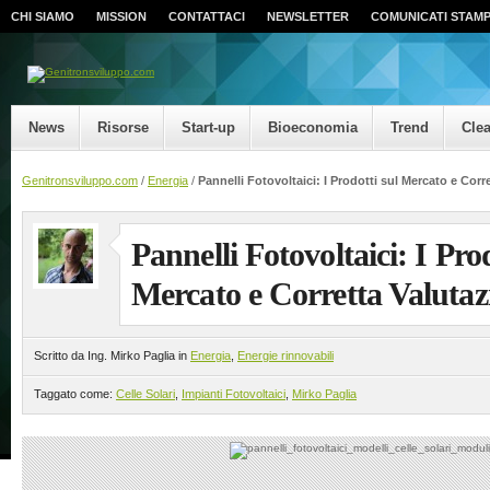
CHI SIAMO
MISSION
CONTATTACI
NEWSLETTER
COMUNICATI STAM
News
Risorse
Start-up
Bioeconomia
Trend
Cle
Genitronsviluppo.com
/
Energia
/
Pannelli Fotovoltaici: I Prodotti sul Mercato e Corr
Pannelli Fotovoltaici: I Prod
Mercato e Corretta Valutaz
Scritto da Ing. Mirko Paglia in
Energia
,
Energie rinnovabili
Taggato come:
Celle Solari
,
Impianti Fotovoltaici
,
Mirko Paglia