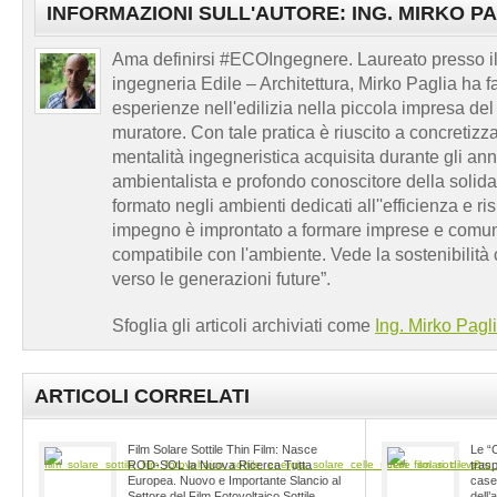
INFORMAZIONI SULL'AUTORE: ING. MIRKO P
Ama definirsi #ECOIngegnere. Laureato presso il 
ingegneria Edile – Architettura, Mirko Paglia ha f
esperienze nell'edilizia nella piccola impresa d
muratore. Con tale pratica è riuscito a concretizzare
mentalità ingegneristica acquisita durante gli ann
ambientalista e profondo conoscitore della solidari
formato negli ambienti dedicati all''efficienza e ri
impegno è improntato a formare imprese e comun
compatibile con l'ambiente. Vede la sostenibilità 
verso le generazioni future”.
Sfoglia gli articoli archiviati come
Ing. Mirko Pagl
ARTICOLI CORRELATI
Film Solare Sottile Thin Film: Nasce
Le “C
ROD-SOL la Nuova Ricerca Tutta
trasp
Europea. Nuovo e Importante Slancio al
case
Settore del Film Fotovoltaico Sottile
dell