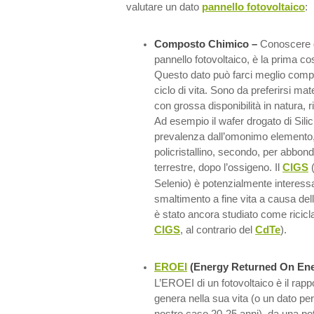
valutare un dato
pannello fotovoltaico
:
Composto Chimico –
Conoscere di
pannello fotovoltaico, è la prima co
Questo dato può farci meglio comp
ciclo di vita. Sono da preferirsi mate
con grossa disponibilità in natura, riut
Ad esempio il wafer drogato di Sili
prevalenza dall’omonimo elemento,
policristallino, secondo, per abbon
terrestre, dopo l’ossigeno. Il
CIGS
(
Selenio) è potenzialmente interess
smaltimento a fine vita a causa dell
è stato ancora studiato come riciclar
CIGS
, al contrario del
CdTe
).
EROEI
(Energy Returned On Ene
L’EROEI di un fotovoltaico è il rapp
genera nella sua vita (o un dato per