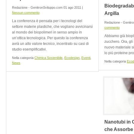
Biodegradabi
Redazione - GenitronSviluppo.com 01 ago 2011 |
Nessun commento
Argilla
La conferenza è pensata per i tecnologi del
Redazione - Genitr
settore materie plastiche, che vogliano avvicinarsi
commento
al mondo dei biopolimeri in senso ampio in
Abbiamo già biopl
un’ottica tecnologica. Per questo la conferenza
zucchero. Ora, gli
avrà un alto valore tecnico, incentrato su casi di
nuovo materiale si
studio esemplificativi.
lo più proteine prov
Nella categoria
Chimica Sostenibile
,
Ecodesign
,
Eventi
,
Nella categoria
Ecod
News
Nanotubi in 
che Assorbe 