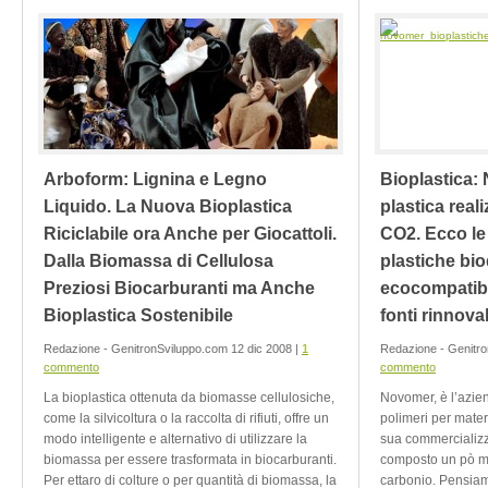
Arboform: Lignina e Legno
Bioplastica:
Liquido. La Nuova Bioplastica
plastica real
Riciclabile ora Anche per Giocattoli.
CO2. Ecco le 
Dalla Biomassa di Cellulosa
plastiche bio
Preziosi Biocarburanti ma Anche
ecocompatibi
Bioplastica Sostenibile
fonti rinnovab
Redazione - GenitronSviluppo.com 12 dic 2008 |
1
Redazione - Genitro
commento
commento
La bioplastica ottenuta da biomasse cellulosiche,
Novomer, è l’azie
come la silvicoltura o la raccolta di rifiuti, offre un
polimeri per mater
modo intelligente e alternativo di utilizzare la
sua commercializ
biomassa per essere trasformata in biocarburanti.
composto un pò m
Per ettaro di colture o per quantità di biomassa, la
carbonio. Pensiam