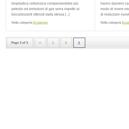
bioplastica cellulosica compenserebbe più
hanno davvero cam
petrolio ed emissioni di gas serra rispetto ai
modo di vivere neg
biocarburanti ottenuti dalla stessa [...]
di realizzare nuovi 
Nella categoria
Ecodesign
Nella categoria
Ecod
Page 3 of 3
«
1
2
3