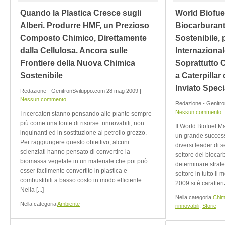
Quando la Plastica Cresce sugli
World Biofue
Alberi. Produrre HMF, un Prezioso
Biocarburant
Composto Chimico, Direttamente
Sostenibile, 
dalla Cellulosa. Ancora sulle
Internazional
Frontiere della Nuova Chimica
Soprattutto C
Sostenibile
a Caterpillar
Inviato Spec
Redazione - GenitronSviluppo.com 28 mag 2009 |
Nessun commento
Redazione - Genitro
Nessun commento
I ricercatori stanno pensando alle piante sempre
più come una fonte di risorse rinnovabili, non
Il World Biofuel M
inquinanti ed in sostituzione al petrolio grezzo.
un grande successo
Per raggiungere questo obiettivo, alcuni
diversi leader di se
scienziati hanno pensato di convertire la
settore dei biocarb
biomassa vegetale in un materiale che poi può
determinare strateg
esser facilmente convertito in plastica e
settore in tutto il
combustibili a basso costo in modo efficiente.
2009 si è caratteriz
Nella [...]
Nella categoria
Chim
Nella categoria
Ambiente
rinnovabili
,
Storie