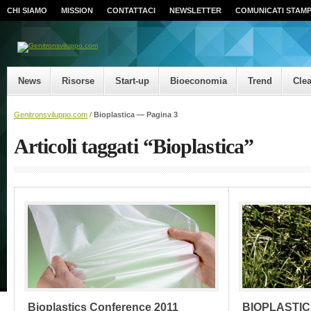
CHI SIAMO
MISSION
CONTATTACI
NEWSLETTER
COMUNICATI STAM
News
Risorse
Start-up
Bioeconomia
Trend
Cle
Genitronsviluppo.com
/
Bioplastica —
Pagina 3
Articoli taggati “Bioplastica”
Bioplastics Conference 2011
BIOPLASTICA