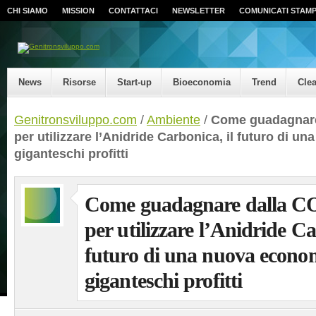
CHI SIAMO
MISSION
CONTATTACI
NEWSLETTER
COMUNICATI STAM
News
Risorse
Start-up
Bioeconomia
Trend
Cle
Genitronsviluppo.com
/
Ambiente
/
Come guadagnare
per utilizzare l’Anidride Carbonica, il futuro di u
giganteschi profitti
Come guadagnare dalla CO
per utilizzare l’Anidride Ca
futuro di una nuova econo
giganteschi profitti