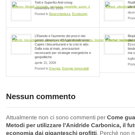
Tetti e Superfici Anti-smog
Riuti
alle l
novembre 05, 2010
dice
Posted in
Bioarchitettura
,
Ecodesign
Post
L’Etanolo e l’aumento dei prezzi dei
Biop
generi alimentari. #3 Approfondimento:
plast
Capire i biocarburanti e la crisi in atto.
Ecco 
Dalla soia al mais, precisazioni
biode
necessarie per strategie energetiche e
ma so
geopolitiche
lugli
aprile 15, 2008
Post
Posted in
Energia
,
Energie rinnovabili
Nessun commento
Attualmente non ci sono commenti per
Come guad
Metodi per utilizzare l’Anidride Carbonica, il f
economia dai giganteschi profitti
. Perchè non 