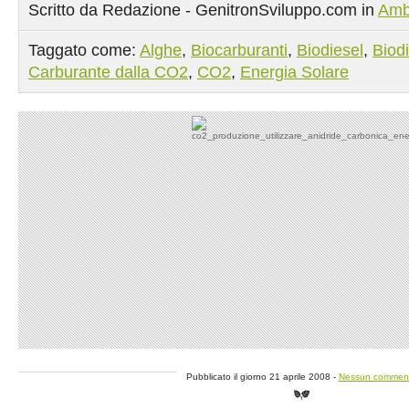
Scritto da Redazione - GenitronSviluppo.com in
Amb
Taggato come:
Alghe
,
Biocarburanti
,
Biodiesel
,
Biodi
Carburante dalla CO2
,
CO2
,
Energia Solare
Pubblicato il giorno 21 aprile 2008 -
Nessun commen