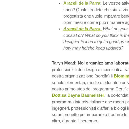
Araceli de la Parra:
Le vostre atti
sono? Quale credete che sia la via 
progettista che vuole imparare bene 
biomimesi e come può rimanere ag
Araceli de la Parra:
What do your e
consist of? What do you think is the
designer to lead to get a good gra
how may he/she keep updated?
Taryn Mead:
Noi organizziamo laborato
professionisti del design e scienziati attr
nostra organizzazione (sorella) il
Biomimi
scuole elementari, medie e educatori univ
nostro primo step del programma Certifica
Dott.sa Dayna Baumeister
, la co-fondat
programma interdisciplinare che raggruppa
ingegneri, professionisti d’affari e biolog
su un progetto per imparare a tradurre le 
altro, durante il percorso.