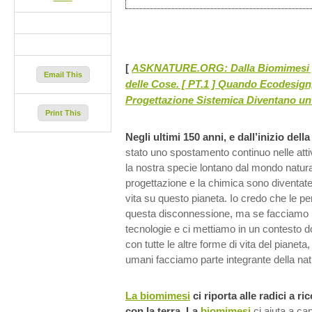
[
ASKNATURE.ORG: Dalla Biomimesi pe
Email This
delle Cose. [ PT.1 ] Quando Ecodesign
Progettazione Sistemica Diventano un
Print This
Negli ultimi 150 anni, e dall’inizio dell
stato uno spostamento continuo nelle att
la nostra specie lontano dal mondo natural
progettazione e la chimica sono diventate 
vita su questo pianeta. Io credo che le p
questa disconnessione, ma se facciamo u
tecnologie e ci mettiamo in un contesto 
con tutte le altre forme di vita del pianeta
umani facciamo parte integrante della nat
La biomimesi
ci riporta alle radici a r
con la terra. La
biomimesi
ci aiuta a ca