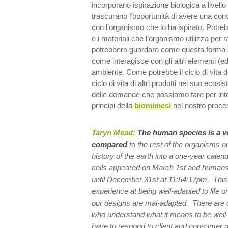
incorporano ispirazione biologica a livello
trascurano l’opportunità di avere una con
con l’organismo che lo ha ispirato. Potre
e i materiali che l’organismo utilizza per
potrebbero guardare come questa forma s
come interagisce con gli altri elementi (e
ambiente. Come potrebbe il ciclo di vita de
ciclo di vita di altri prodotti nel suo eco
delle domande che possiamo fare per int
principi della
biomimesi
nel nostro proce
Taryn Mead:
The human species is a v
compared
to the rest of the organisms 
history of the earth into a one-year calenda
cells appeared on March 1st and humans 
until December 31st at 11:54:17pm. This g
experience at being well-adapted to life on
our designs are mal-adapted. There are d
who understand what it means to be well-
have to respond to client and consumer d