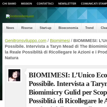
CHI SIAMO
MISSION
CONTATTACI
NEWSLETTER
COMUNICATI STAM
News
Risorse
Start-up
Bioeconomia
Trend
Cle
Genitronsviluppo.com
/
Biomimesi
/
BIOMIMESI: L’U
Possibile. Intervista a Taryn Mead di The Biomimi
la Reale Possiblità di Ricollegare le Azioni e i Pro
Natura
BIOMIMESI: L’Unico Eco
Possibile. Intervista a Tar
Biomimicry Gulid per Scopr
Possiblità di Ricollegare le A