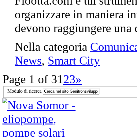
Flootta.com è un strumen
organizzare in maniera in
devono raggiungere una
Nella categoria
Comunica
News
,
Smart City
Page 1 of 3
1
2
3
»
Modulo di ricerca