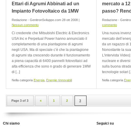
Ettari di Agrumi Abbinati ad un
mercato a 12 
Impianto Fotovoltaico da 1MW
passo? Rende
Redazione - GenitronSviluppo.com 28 ott 2008 |
Redazione - Genitro
Nessun commento
commento
Ci crederete che Mitsubishi Electric & Electronics
Una nuova invenzi
USA Inc e Perpetual Power hanno annunciato il
mercato dell’energ
completamento di una piantagione di agrumi
da un ragazzo di 
negli USA. Ma di speciale c’è che la piantagione
Nonostante la sua
di agrumi sta crescendo durante il funzionamento
L'intervista Video]
a piena capacità di 6400 pannelli fotovoltaici ad
nucleare e diversi
alta efficienza che sono n grado di generare 1MW
sulla buona strada 
di [...]
tecnologie solari [..
Nella categoria
Energia
,
Energie rinnovabili
Nella categoria
Ener
Page 3 of 3
«
1
2
3
Chi siamo
Seguici su