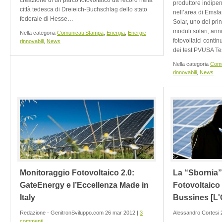
creazione di un parco fotovoltaico da record nella
produttore indipen
città tedesca di Dreieich-Buchschlag dello stato
nell’area di Emsl
federale di Hesse…
Solar, uno dei prin
moduli solari, ann
Nella categoria
Comunicati Stampa
,
Energia
,
Energie
fotovoltaici contin
rinnovabili
,
News
dei test PVUSA Te
Nella categoria
Comu
rinnovabili
,
News
Monitoraggio Fotovoltaico 2.0:
La “Sbornia”
GateEnergy e l’Eccellenza Made in
Fotovoltaico 
Italy
Bussines [L
Redazione - GenitronSviluppo.com 26 mar 2012 |
3
Alessandro Cortesi 2
commenti