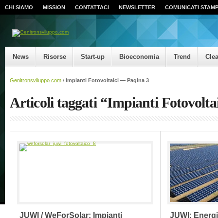
CHI SIAMO
MISSION
CONTATTACI
NEWSLETTER
COMUNICATI STAM
News
Risorse
Start-up
Bioeconomia
Trend
Cle
Genitronsviluppo.com
/
Impianti Fotovoltaici —
Pagina 3
Articoli taggati “Impianti Fotovolta
JUWI / WeForSolar: Impianti
JUWI: Energia