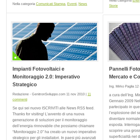
Nella categoria
Ener
Nella categoria
Comunicati Stampa
,
Eventi
,
News
Storie
Impianti Fotovoltaici e
Pannelli Fotov
Monitoraggio 2.0: Imperativo
Mercato e Co
Strategico
Ing. Mirko Paglia 12
Redazione - GenitronSviluppo.com 11 nov 2010 |
11
a cura dell’Ing. M
commenti
Gennaio 2009 Nelle
partecipato in que
Se qui sei nuovo ISCRIVITI alle News RSS feed.
l’esplosione del se
Thanks for visiting! L’avvento di una nuova
diventare normale
generazione di soluzioni per il monitoraggio
esposta. Interrogan
dell’energia rinnovabile che possiamo chiamare
scoprire una gross
“Monitoraggio 2.0″ ha creato un nuovo imperativo
superficialità nel 
strategico per gli installatori. In paesi più avanzati