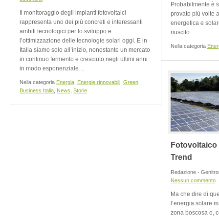
Probabilmente è 
Il monitoraggio degli impianti fotovoltaici
provato più volte a
rappresenta uno dei più concreti e interessanti
energetica e solar
ambiti tecnologici per lo sviluppo e
riuscito…
l’ottimizzazione delle tecnologie solari oggi. E in
Nella categoria
Ener
Italia siamo solo all’inizio, nonostante un mercato
in continuo fermento e cresciuto negli ultimi anni
in modo esponenziale…
Nella categoria
Energia
,
Energie rinnovabili
,
Green
Business Italia
,
News
,
Storie
Fotovoltaico 
Trend
Redazione - Genitro
Nessun commento
Ma che dire di que
l’energia solare m
zona boscosa o, co