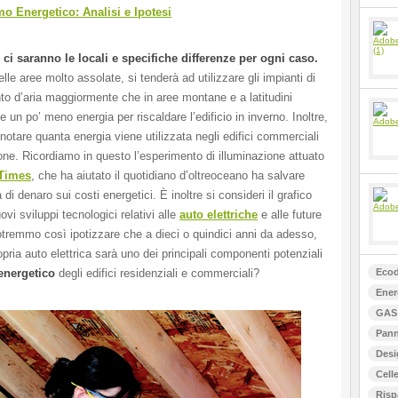
 Energetico: Analisi e Ipotesi
ci saranno le locali e specifiche differenze per ogni caso.
le aree molto assolate, si tenderà ad utilizzare gli impianti di
o d’aria maggiormente che in aree montane e a latitudini
se un po’ meno energia per riscaldare l’edificio in inverno. Inoltre,
notare quanta energia viene utilizzata negli edifici commerciali
ione. Ricordiamo in questo l’esperimento di illuminazione attuato
Times
, che ha aiutato il quotidiano d’oltreoceano ha salvare
 di denaro sui costi energetici. È inoltre si consideri il grafico
ovi sviluppi tecnologici relativi alle
auto elettriche
e alle future
otremmo così ipotizzare che a dieci o quindici anni da adesso,
ropria auto elettrica sarà uno dei principali componenti potenziali
nergetico
degli edifici residenziali e commerciali?
Ecod
Ener
GAS 
Pann
Desi
Celle
Risp