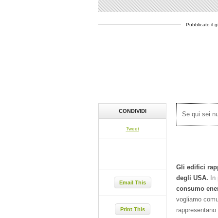
Pubblicato il 
CONDIVIDI
Se qui sei 
Tweet
Gli edifici r
degli USA.
In 
Email This
consumo ener
vogliamo comun
rappresentano 
Print This