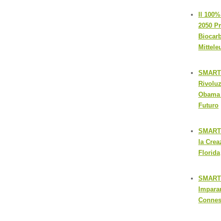
Il 100%
2050 Pr
Biocarb
Mittele
SMART G
Rivoluz
Obama a
Futuro
SMART 
la Crea
Florida
SMART G
Imparar
Connes