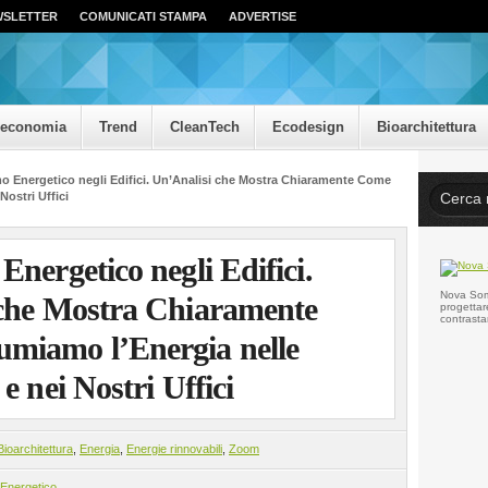
WSLETTER
COMUNICATI STAMPA
ADVERTISE
oeconomia
Trend
CleanTech
Ecodesign
Bioarchitettura
o Energetico negli Edifici. Un’Analisi che Mostra Chiaramente Come
ostri Uffici
nergetico negli Edifici.
Nova Somo
che Mostra Chiaramente
progettar
contrasta
miamo l’Energia nelle
e nei Nostri Uffici
Bioarchitettura
,
Energia
,
Energie rinnovabili
,
Zoom
Energetico