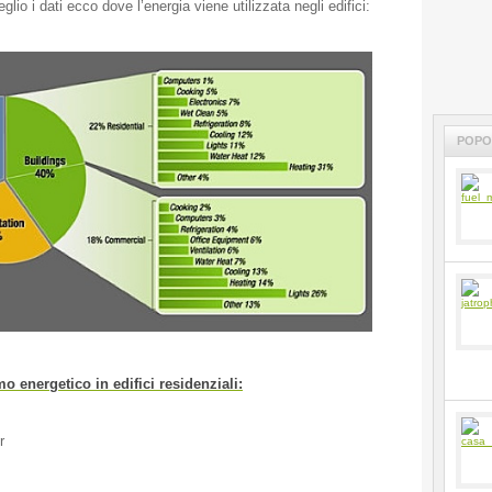
lio i dati ecco dove l’energia viene utilizzata negli edifici:
POPO
 energetico in edifici residenziali:
r