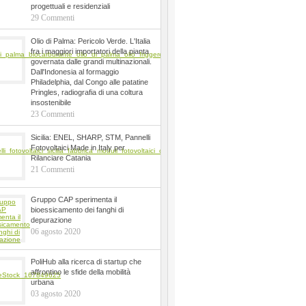
progettuali e residenziali
29 Commenti
Olio di Palma: Pericolo Verde. L'Italia
fra i maggiori importatori della pianta
governata dalle grandi multinazionali.
Dall'Indonesia al formaggio
Philadelphia, dal Congo alle patatine
Pringles, radiografia di una coltura
insostenibile
23 Commenti
Sicilia: ENEL, SHARP, STM, Pannelli
Fotovoltaici Made in Italy per
Rilanciare Catania
21 Commenti
Gruppo CAP sperimenta il
bioessicamento dei fanghi di
depurazione
06 agosto 2020
PoliHub alla ricerca di startup che
affrontino le sfide della mobilità
urbana
03 agosto 2020