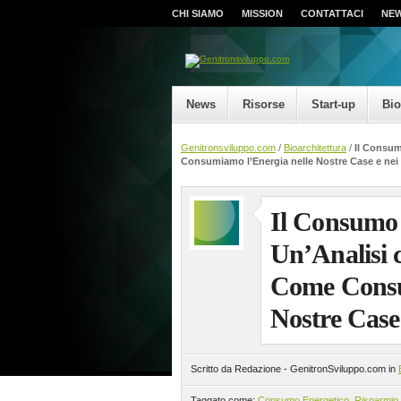
CHI SIAMO
MISSION
CONTATTACI
NE
News
Risorse
Start-up
Bi
Genitronsviluppo.com
/
Bioarchitettura
/
Il Consum
Consumiamo l’Energia nelle Nostre Case e nei N
Il Consumo E
Un’Analisi 
Come Consu
Nostre Case 
Scritto da Redazione - GenitronSviluppo.com in
Taggato come:
Consumo Energetico
,
Risparmio 