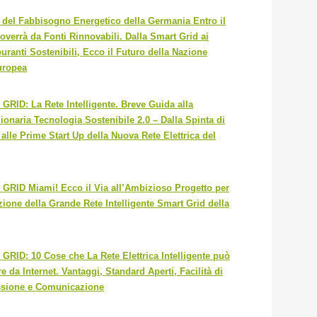
 del Fabbisogno Energetico della Germania Entro il
overrà da Fonti Rinnovabili. Dalla Smart Grid ai
uranti Sostenibili, Ecco il Futuro della Nazione
uropea
RID: La Rete Intelligente. Breve Guida alla
ionaria Tecnologia Sostenibile 2.0 – Dalla Spinta di
lle Prime Start Up della Nuova Rete Elettrica del
GRID Miami! Ecco il Via all’Ambizioso Progetto per
zione della Grande Rete Intelligente Smart Grid della
RID: 10 Cose che La Rete Elettrica Intelligente può
e da Internet. Vantaggi, Standard Aperti, Facilità di
sione e Comunicazione