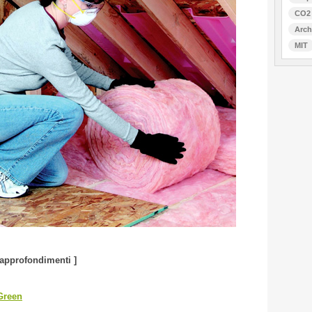
CO2
Arch
MIT
e approfondimenti ]
Green