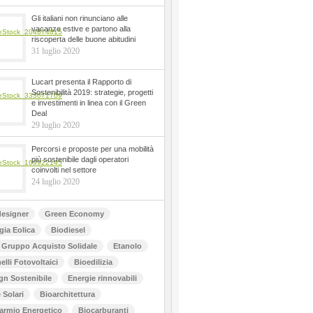
Gli italiani non rinunciano alle
vacanze estive e partono alla
riscoperta delle buone abitudini
31 luglio 2020
Lucart presenta il Rapporto di
Sostenibilità 2019: strategie, progetti
e investimenti in linea con il Green
Deal
29 luglio 2020
Percorsi e proposte per una mobilità
più sostenibile dagli operatori
coinvolti nel settore
24 luglio 2020
esigner
Green Economy
gia Eolica
Biodiesel
Gruppo Acquisto Solidale
Etanolo
elli Fotovoltaici
Bioedilizia
gn Sostenibile
Energie rinnovabili
 Solari
Bioarchitettura
armio Energetico
Biocarburanti