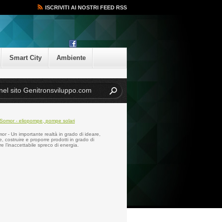
ISCRIVITI AI NOSTRI FEED RSS
Smart City
Ambiente
r - Un importante realtà in grado di ideare,
e, costruire e proporre prodotti in grado di
re l’inaccettabile spreco di energia.