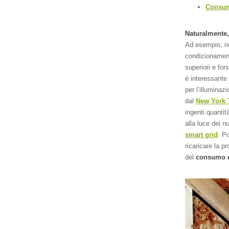
Consumo
Naturalmente, 
Ad esempio, nel
condizionament
superiori e for
è interessante 
per l’illuminaz
dal
New York 
ingenti quantità
alla luce dei nu
smart grid
. P
ricaricare la p
del
consumo e