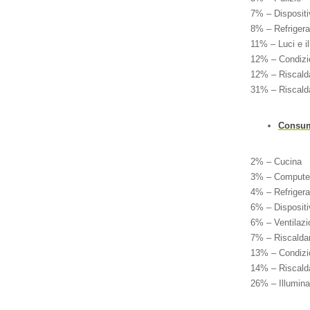
7% – Dispositiv
8% – Refriger
11% – Luci e i
12% – Condizio
12% – Riscalda
31% – Riscalda
Consumo
2% – Cucina
3% – Compute
4% – Refriger
6% – Dispositiv
6% – Ventilazi
7% – Riscaldar
13% – Condizio
14% – Riscal
26% – Illumin