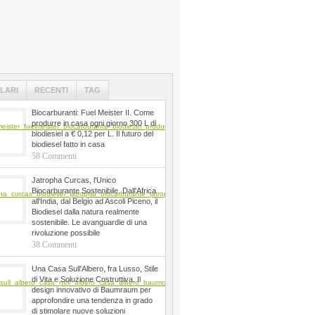
LARI
RECENTI
TAG
Biocarburanti: Fuel Meister II. Come
produrre in casa ogni giorno 300 L di
biodiesiel a € 0,12 per L. Il futuro del
biodiesel fatto in casa
58 Commenti
Jatropha Curcas, l'Unico
Biocarburante Sostenibile. Dall'Africa
all'India, dal Belgio ad Ascoli Piceno, il
Biodiesel dalla natura realmente
sostenibile. Le avanguardie di una
rivoluzione possibile
38 Commenti
Una Casa Sull'Albero, fra Lusso, Stile
di Vita e Soluzione Costruttiva. Il
design innovativo di Baumraum per
approfondire una tendenza in grado
di stimolare nuove soluzioni