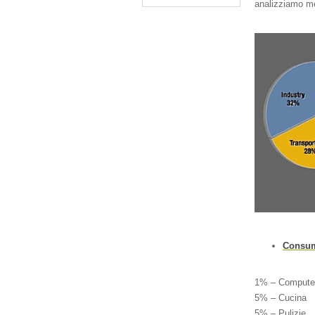
analizziamo meg
Consumo
1% – Compute
5% – Cucina
5% – Pulizie