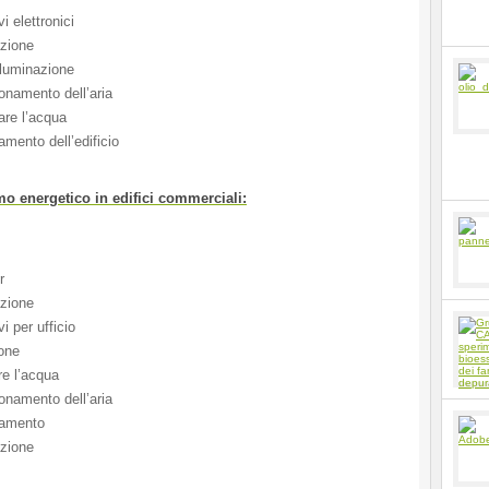
i elettronici
azione
lluminazione
namento dell’aria
re l’acqua
mento dell’edificio
 energetico in edifici commerciali:
r
azione
i per ufficio
one
e l’acqua
namento dell’aria
damento
azione