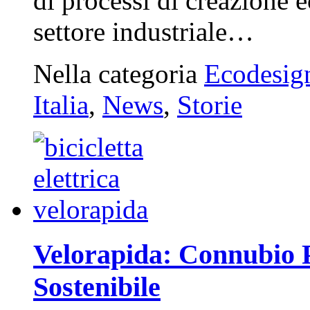
di processi di creazione e
settore industriale…
Nella categoria
Ecodesig
Italia
,
News
,
Storie
Velorapida: Connubio P
Sostenibile