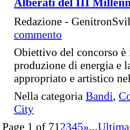
Alberati del III Millen
Redazione - GenitronSvi
commento
Obiettivo del concorso è i
produzione di energia e la
appropriato e artistico 
Nella categoria
Bandi
,
Co
City
Page 1 of 7
1
2
3
4
5
»
...
Ultima