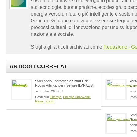
sostenibile attraverso cui vengono pubblicate no
su: tecnologie, buone pratiche, ecodesign, bioarch
energia verso un futuro più intelligente e sosten
GenitronSviluppo.com vuole essere sostegno per a
processi culturali di innovazione per uno sviluppo
nazionale e sociale.
Sfoglia gli articoli archiviati come
Redazione - Ge
ARTICOLI CORRELATI
Stoccaggio Energetico e Smart Grid:
Vers
Nuovo Rilancio per il Settore [L’ANALISI]
Energ
settembre 20, 2011
sett
Posted in
Energia
,
Energie rinnovabili
,
Post
News
,
Zoom
Smar
Gran
genn
Post