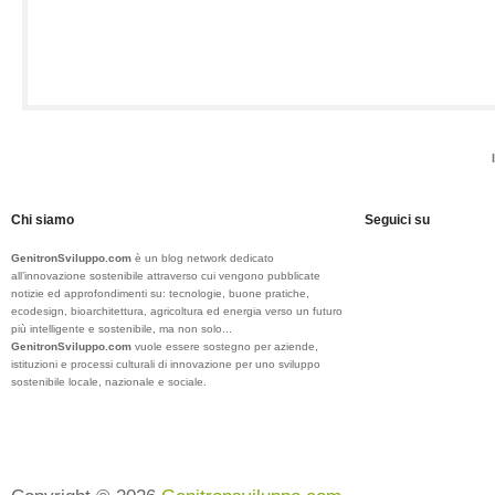
Chi siamo
Seguici su
GenitronSviluppo.com
è un blog network dedicato
all’innovazione sostenibile attraverso cui vengono pubblicate
notizie ed approfondimenti su: tecnologie, buone pratiche,
ecodesign, bioarchitettura, agricoltura ed energia verso un futuro
più intelligente e sostenibile, ma non solo...
GenitronSviluppo.com
vuole essere sostegno per aziende,
istituzioni e processi culturali di innovazione per uno sviluppo
sostenibile locale, nazionale e sociale.