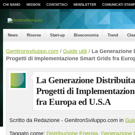
CHI SIAMO
MISSION
CONTATTACI
NEWSLETTER
COMUNICATI STAM
News
Risorse
Start-up
Bioeconomia
Trend
Cle
Genitronsviluppo.com
/
Guide utili
/
La Generazione D
Progetti di Implementazione Smart Grids fra Euro
La Generazione Distribuita
Progetti di Implementazio
fra Europa ed U.S.A
Scritto da Redazione - GenitronSviluppo.com in
Guid
Taggato come:
Distribuzione Energia
,
Generazione D