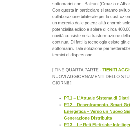
sottomarini con i Balcani (Croazia e Alban
Con questa in particolare si stanno svilup
collaborazione bilaterale per la costruzion
un mercato dalle potenzialità enormi: solo
potenzialità eolico e solare di circa 400.0
novità consiste nella trasformazione della
continua. Di fatti la tecnologia esiste già e
sottomarini. Tale soluzione permetterebbe
termini di dispersione.
[ FINE QUARTA PARTE -
TIENITI AG
NUOVI AGGIORNAMENTI DELLO STUD
GIORNI! ]
PT.1 – L’Attuale Sistema di Distr
PT.2 – Decentramento, Smart Gr
Energetica – Verso un Nuovo Si
Generazione Distribuita
PT.3 – Le Reti Elettriche Intellig