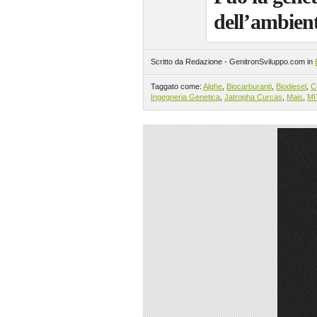
dell’ambien
Scritto da Redazione - GenitronSviluppo.com in
Taggato come:
Alghe
,
Biocarburanti
,
Biodiesel
,
C
Ingegneria Genetica
,
Jatropha Curcas
,
Mais
,
MI