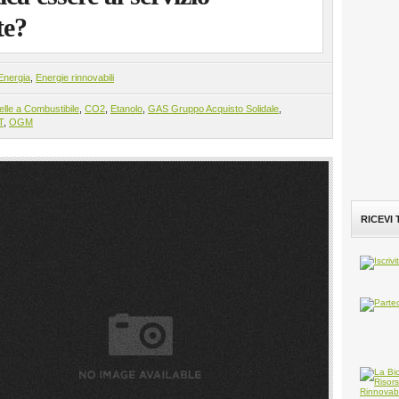
te?
Energia
,
Energie rinnovabili
elle a Combustibile
,
CO2
,
Etanolo
,
GAS Gruppo Acquisto Solidale
,
T
,
OGM
RICEVI