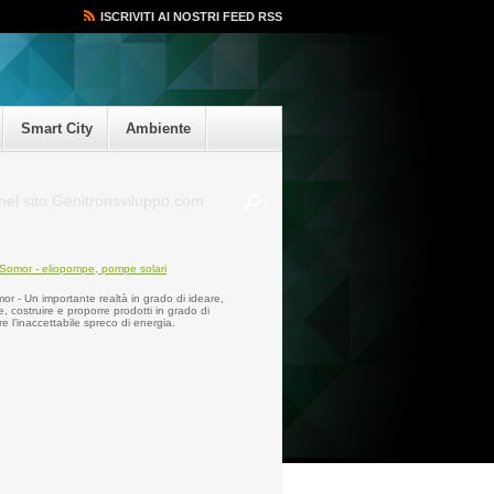
ISCRIVITI AI NOSTRI FEED RSS
Smart City
Ambiente
r - Un importante realtà in grado di ideare,
e, costruire e proporre prodotti in grado di
re l’inaccettabile spreco di energia.