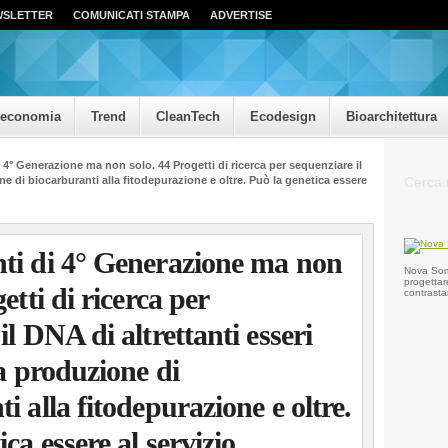
WSLETTER
COMUNICATI STAMPA
ADVERTISE
oeconomia
Trend
CleanTech
Ecodesign
Bioarchitettura
 4° Generazione ma non solo. 44 Progetti di ricerca per sequenziare il
one di biocarburanti alla fitodepurazione e oltre. Può la genetica essere
ti di 4° Generazione ma non
Nova Somo
progettar
etti di ricerca per
contrasta
il DNA di altrettanti esseri
la produzione di
i alla fitodepurazione e oltre.
ca essere al servizio