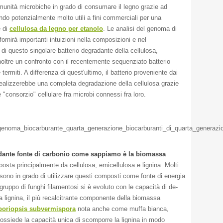
unità microbiche in grado di consumare il legno grazie ad
ndo potenzialmente molto utili a fini commerciali per una
e di
cellulosa da legno per etanolo
. Le analisi del genoma di
fornirà importanti intuizioni nella composizioni e nel
di questo singolare batterio degradante della cellulosa,
oltre un confronto con il recentemente sequenziato batterio
 termiti. A differenza di quest'ultimo, il batterio proveniente dai
 realizzerebbe una completa degradazione della cellulosa grazie
"consorzio" cellulare fra microbi connessi fra loro.
dante fonte di carbonio come sappiamo è la biomassa
osta principalmente da cellulosa, emicellulosa e lignina. Molti
sono in grado di utilizzare questi composti come fonte di energia
ruppo di funghi filamentosi si è evoluto con le capacità di de-
a lignina, il più recalcitrante componente della biomassa
poriopsis subvermispora
nota anche come muffa bianca,
ossiede la capacità unica di scomporre la lignina in modo