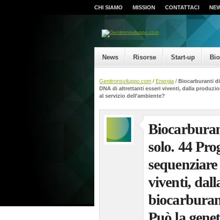
CHI SIAMO
MISSION
CONTATTACI
NE
News
Risorse
Start-up
Bi
Genitronsviluppo.com
/
Energia
/
Biocarburanti di
DNA di altrettanti esseri viventi, dalla produzi
al servizio dell’ambiente?
Biocarburan
solo. 44 Prog
sequenziare 
viventi, dal
biocarburant
Può la geneti