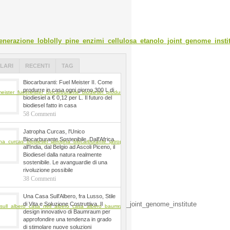
LARI
RECENTI
TAG
Biocarburanti: Fuel Meister II. Come
produrre in casa ogni giorno 300 L di
biodiesiel a € 0,12 per L. Il futuro del
biodiesel fatto in casa
58 Commenti
Jatropha Curcas, l'Unico
Biocarburante Sostenibile. Dall'Africa
all'India, dal Belgio ad Ascoli Piceno, il
Biodiesel dalla natura realmente
sostenibile. Le avanguardie di una
rivoluzione possibile
38 Commenti
Una Casa Sull'Albero, fra Lusso, Stile
di Vita e Soluzione Costruttiva. Il
design innovativo di Baumraum per
approfondire una tendenza in grado
di stimolare nuove soluzioni