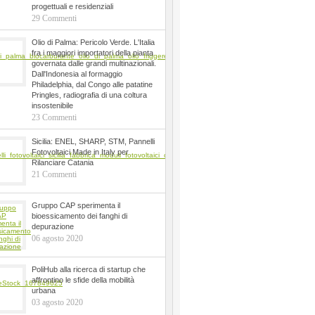
progettuali e residenziali
29 Commenti
Olio di Palma: Pericolo Verde. L'Italia
fra i maggiori importatori della pianta
governata dalle grandi multinazionali.
Dall'Indonesia al formaggio
Philadelphia, dal Congo alle patatine
Pringles, radiografia di una coltura
insostenibile
23 Commenti
Sicilia: ENEL, SHARP, STM, Pannelli
Fotovoltaici Made in Italy per
Rilanciare Catania
21 Commenti
Gruppo CAP sperimenta il
bioessicamento dei fanghi di
depurazione
06 agosto 2020
PoliHub alla ricerca di startup che
affrontino le sfide della mobilità
urbana
03 agosto 2020