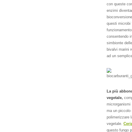
con queste com
enzimi diventa
bioconversion
questi microbi 
funzionamento 
consentendo in
simbionte delle
bivalvi marini
ad un semplice 
La più abbon
vegetale,
comp
microrganismi 
ma un piccolo g
polimerizzare l
vegetale.
Ceri
questo fungo p