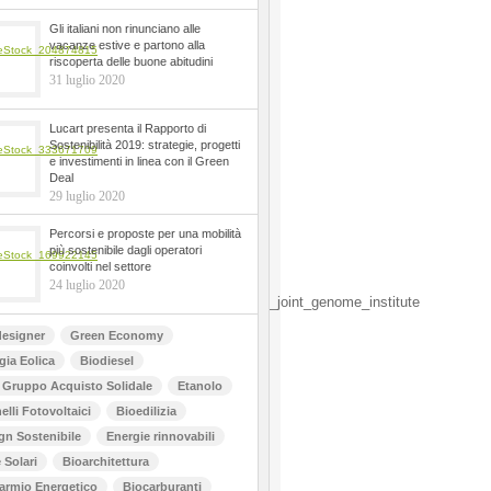
Gli italiani non rinunciano alle
vacanze estive e partono alla
riscoperta delle buone abitudini
31 luglio 2020
Lucart presenta il Rapporto di
Sostenibilità 2019: strategie, progetti
e investimenti in linea con il Green
Deal
29 luglio 2020
Percorsi e proposte per una mobilità
più sostenibile dagli operatori
coinvolti nel settore
24 luglio 2020
esigner
Green Economy
gia Eolica
Biodiesel
Gruppo Acquisto Solidale
Etanolo
elli Fotovoltaici
Bioedilizia
gn Sostenibile
Energie rinnovabili
 Solari
Bioarchitettura
armio Energetico
Biocarburanti