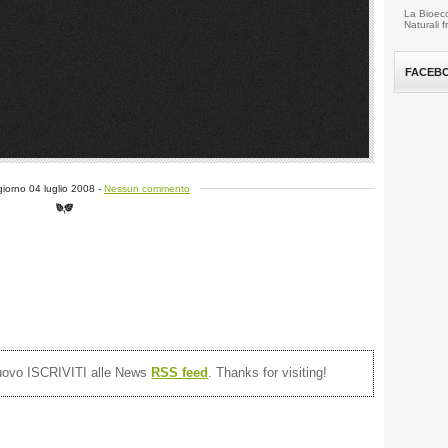
La Bioeco
Naturali 
FACEB
 giorno 04 luglio 2008 -
Nessun commento
nuovo ISCRIVITI alle News
RSS feed
. Thanks for visiting!