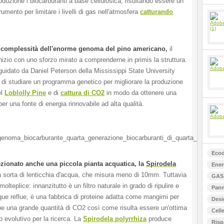
oduzione i biocarburanti a base cellulosica, risultando essere un
umento per limitare i livelli di gas nell'atmosfera
catturando
 complessità dell'enorme genoma del pino americano,
il
nizio con uno sforzo mirato a comprenderne in primis la struttura.
 guidato da Daniel Peterson della Mississippi State University
o di studiare un programma genetico per migliorare la produzione
el
Loblolly Pine
e di
cattura di CO2
in modo da ottenere una
er una fonte di energia rinnovabile ad alta qualità.
Ecod
zionato anche una piccola pianta acquatica, la
Spirodela
Ener
 sorta di lenticchia d'acqua, che misura meno di 10mm. Tuttavia
GAS 
 molteplice: innanzitutto è un filtro naturale in grado di ripulire e
Pann
que reflue, è una fabbrica di proteine adatta come mangimi per
Desi
be una grande quantità di CO2 così come risulta essere un'ottima
Celle
 evolutivo per la ricerca. La
Spirodela polyrrhiza
produce
Risp