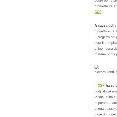
costo per la pr
promettente str
CO2
.
A causa della
progetto avrà i
Il progetto poi
avrà il compit
di biomassa d
materia prima p
Il
CSP
ha sele
polyrrhiza
una
la sua utilità è
depurare le ac
animali, assor
base di modello