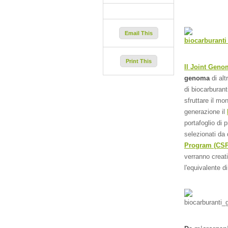
Email This
Print This
Il Joint Genom
genoma
di al
di biocarburant
sfruttare il mo
generazione il
portafoglio di
selezionati da
Program (CSP
verranno crea
l'equivalente 