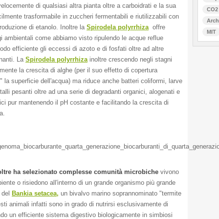
locemente di qualsiasi altra pianta oltre a carboidrati e la sua
CO2
lmente trasformabile in zuccheri fermentabili e riutilizzabili con
Arch
roduzione di etanolo. Inoltre la
Spirodela polyrrhiza
offre
MIT
gi ambientali come abbiamo visto ripulendo le acque reflue
do efficiente gli eccessi di azoto e di fosfati oltre ad altre
nanti. La
Spirodela polyrrhiza
inoltre crescendo negli stagni
mente la crescita di alghe (per il suo effetto di copertura
la superficie dell'acqua) ma riduce anche batteri coliformi, larve
alli pesanti oltre ad una serie di degradanti organici, alogenati e
ci pur mantenendo il pH costante e facilitando la crescita di
a.
ltre ha selezionato complesse comunità microbiche
vivono
biente o risiedono all'interno di un grande organismo più grande
 del
Bankia setacea,
un bivalvo marino soprannominato "termite
ti animali infatti sono in grado di nutrirsi esclusivamente di
ndo un efficiente sistema digestivo biologicamente in simbiosi