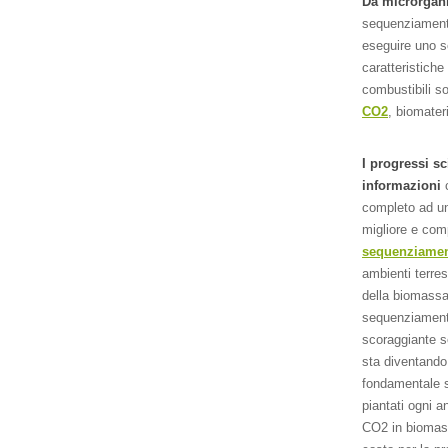
Da microrgani
sequenziamento
eseguire uno s
caratteristiche
combustibili so
CO2
, biomater
I progressi sc
informazioni
completo ad un 
migliore e com
sequenziame
ambienti terres
della biomassa 
sequenziamento
scoraggiante 
sta diventando 
fondamentale se
piantati ogni a
CO2 in biomas