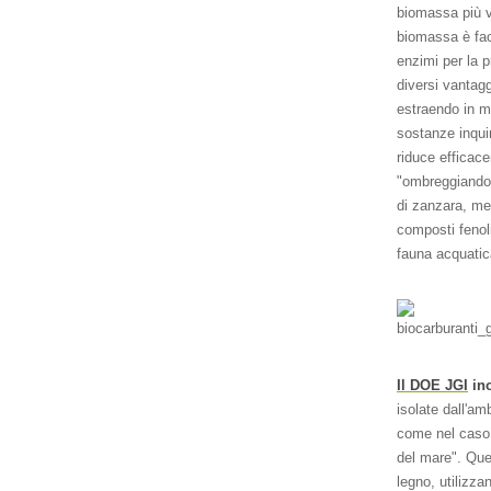
biomassa più ve
biomassa è faci
enzimi per la p
diversi vantag
estraendo in mo
sostanze inqui
riduce efficace
"ombreggiando" 
di zanzara, met
composti fenoli
fauna acquatic
Il DOE JGI
ino
isolate dall'am
come nel caso
del mare". Ques
legno, utilizza