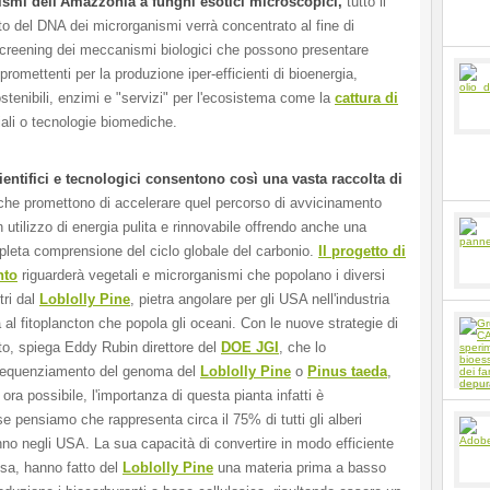
smi dell'Amazzonia a funghi esotici microscopici,
tutto il
 del DNA dei microrganismi verrà concentrato al fine di
creening dei meccanismi biologici che possono presentare
 promettenti per la produzione iper-efficienti di bioenergia,
stenibili, enzimi e "servizi" per l'ecosistema come la
cattura di
iali o tecnologie biomediche.
ientifici e tecnologici consentono così una vasta raccolta di
che promettono di accelerare quel percorso di avvicinamento
utilizzo di energia pulita e rinnovabile offrendo anche una
pleta comprensione del ciclo globale del carbonio.
Il progetto di
nto
riguarderà vegetali e microrganismi che popolano i diversi
tri dal
Loblolly Pine
, pietra angolare per gli USA nell'industria
al fitoplancton che popola gli oceani. Con le nuove strategie di
, spiega Eddy Rubin direttore del
DOE JGI
, che lo
sequenziamento del genoma del
Loblolly Pine
o
Pinus taeda
,
ora possibile, l'importanza di questa pianta infatti è
 pensiamo che rappresenta circa il 75% di tutti gli alberi
nno negli USA. La sua capacità di convertire in modo efficiente
sa, hanno fatto del
Loblolly Pine
una materia prima a basso