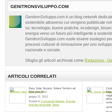
GENITRONSVILUPPO.COM
GenitronSviluppo.com è un blog network dedicato
sostenibile attraverso cui vengono pubblicate no
su: tecnologie, buone pratiche, ecodesign, bioarch
energia verso un futuro più intelligente e sosten
GenitronSviluppo.com vuole essere sostegno per a
processi culturali di innovazione per uno sviluppo
nazionale e sociale.
Sfoglia gli articoli archiviati come
Redazione - Ge
ARTICOLI CORRELATI
Easy Solar System: Solare Termico ad
L’is
Emissioni Zero
Eigg
ragg
giugno 21, 2012
all’e
Posted in
Comunicati Stampa
,
Energia
,
vento
Energie rinnovabili
,
News
april
Post