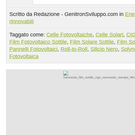
Scritto da Redazione - GenitronSviluppo.com in
Ene
rinnovabili
Taggato come:
Celle Fotovoltaiche
,
Celle Solari
,
CI
Film Fotovoltaico Sottile
,
Film Solare Sottile
,
Film Sot
Pannelli Fotovoltaici
,
Roll-to-Roll
,
Silicio Nero
,
Solyn
Fotovoltaica