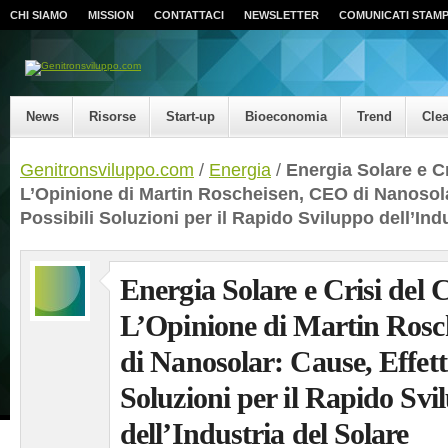
CHI SIAMO
MISSION
CONTATTACI
NEWSLETTER
COMUNICATI STAM
News
Risorse
Start-up
Bioeconomia
Trend
Cle
Genitronsviluppo.com
/
Energia
/
Energia Solare e Cr
L’Opinione di Martin Roscheisen, CEO di Nanosolar
Possibili Soluzioni per il Rapido Sviluppo dell’Ind
Energia Solare e Crisi del C
L’Opinione di Martin Ros
di Nanosolar: Cause, Effetti
Soluzioni per il Rapido Svi
dell’Industria del Solare