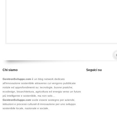
Chi siamo
Seguici su
GenitronSviluppo.com
è un blog network dedicato
all’innovazione sostenibile attraverso cui vengono pubblicate
notizie ed approfondimenti su: tecnologie, buone pratiche,
ecodesign, bioarchitettura, agricoltura ed energia verso un futuro
più intelligente e sostenibile, ma non solo...
GenitronSviluppo.com
vuole essere sostegno per aziende,
istituzioni e processi culturali di innovazione per uno sviluppo
sostenibile locale, nazionale e sociale.